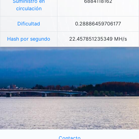
Suministro en
6884118162
circulación
Dificultad
0.28886459706177
Hash por segundo
22.457851235349 MH/s
Contacto