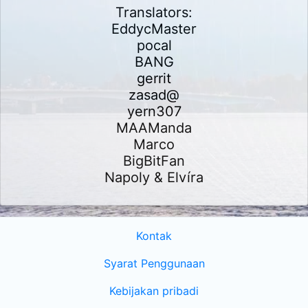
Translators:
EddycMaster
pocal
BANG
gerrit
zasad@
yern307
MAAManda
Marco
BigBitFan
Napoly & Elvíra
Kontak
Syarat Penggunaan
Kebijakan pribadi