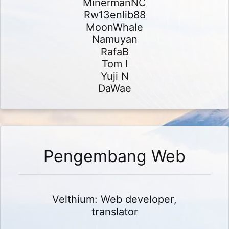
MinermanNC
Rw13enlib88
MoonWhale
Namuyan
RafaB
Tom I
Yuji N
DaWae
Pengembang Web
Velthium: Web developer,
translator