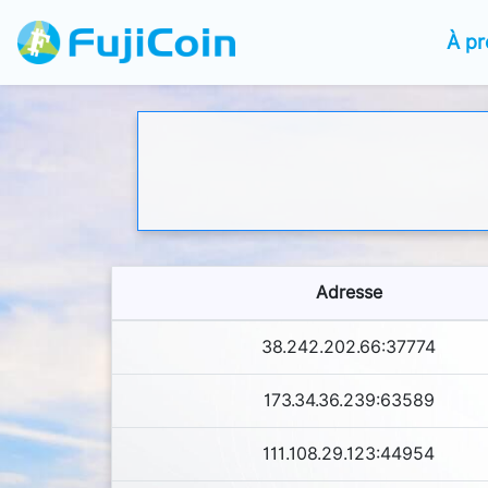
À p
Adresse
38.242.202.66:37774
173.34.36.239:63589
111.108.29.123:44954