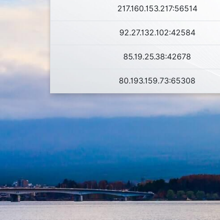
217.160.153.217:56514
92.27.132.102:42584
85.19.25.38:42678
80.193.159.73:65308