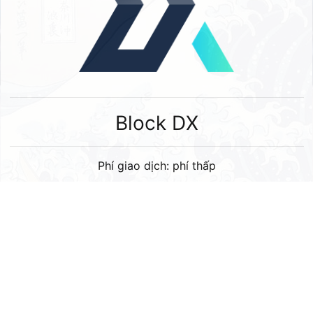
Block DX
Phí giao dịch: phí thấp
Các cặp giao dịch Fujicoin: BTC,LTC, etc., as you like
BlockDX là một DEX lý tưởng với công nghệ hoán đổi
nguyên tử BIP65 .