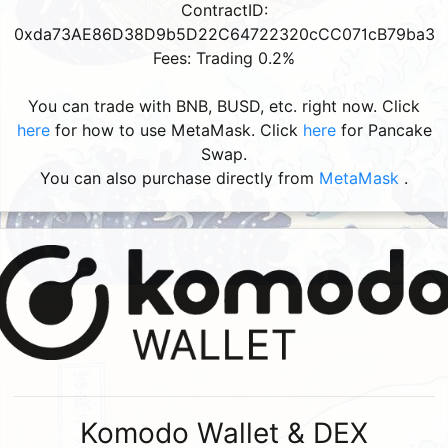
ContractID:
0xda73AE86D38D9b5D22C64722320cCC071cB79ba3
Fees: Trading 0.2%
You can trade with BNB, BUSD, etc. right now. Click
here
for how to use MetaMask. Click
here
for Pancake
Swap.
You can also purchase directly from
MetaMask
.
Komodo Wallet & DEX