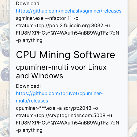
Download:
https://github.com/nicehash/sgminer/releases
sgminer.exe --nfactor 11 -o
stratum+tcp://pool2.fujicoin.org:3032 -u
FfU8MXPHGsYQY4WAufh54nBB9WgTFzf7oN
-p anything
CPU Mining Software
cpuminer-multi voor Linux
and Windows
Download:
https://github.com/tpruvot/cpuminer-
multi/releases
cpuminer-***.exe -a scrypt:2048 -o
stratum+tcp://cryptogrinder.com:5008 -u
FfU8MXPHGsYQY4WAufh54nBB9WgTFzf7oN
-p anything