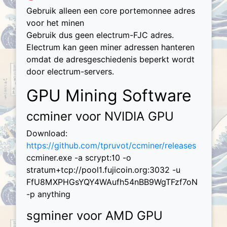
Gebruik alleen een core portemonnee adres
voor het minen
Gebruik dus geen electrum-FJC adres.
Electrum kan geen miner adressen hanteren
omdat de adresgeschiedenis beperkt wordt
door electrum-servers.
GPU Mining Software
ccminer voor NVIDIA GPU
Download:
https://github.com/tpruvot/ccminer/releases
ccminer.exe -a scrypt:10 -o
stratum+tcp://pool1.fujicoin.org:3032 -u
FfU8MXPHGsYQY4WAufh54nBB9WgTFzf7oN
-p anything
sgminer voor AMD GPU