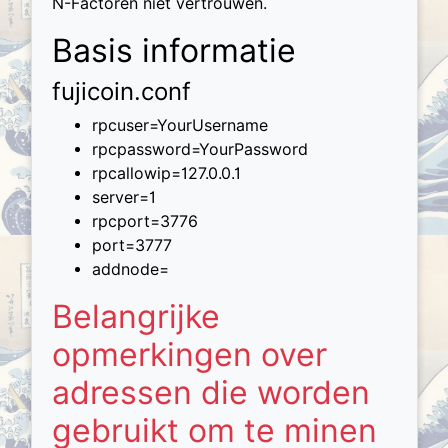
N-Factoren niet vertrouwen.
Basis informatie
fujicoin.conf
rpcuser=YourUsername
rpcpassword=YourPassword
rpcallowip=127.0.0.1
server=1
rpcport=3776
port=3777
addnode=
Belangrijke
opmerkingen over
adressen die worden
gebruikt om te minen