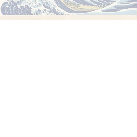
Kontakt
Gebruiksvoorwaarden
Privacybeleid
Kopieerrechten © 2014-2026 | fujicoin.org | Alle rechten
voorbehouden.