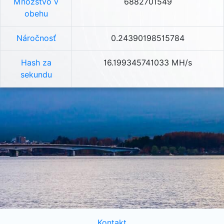
Množstvo v
6882701549
obehu
Náročnosť
0.24390198515784
Hash za
16.199345741033 MH/s
sekundu
Kontakt